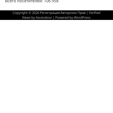
Всего посетителей:
106 958
Copyright © 2026
Регистрация Авторских Прав
| Verified
News by
Ascendoor
| Powered by
WordPress
.