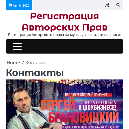
Перейти
Авг 6, 2026
к
Регистрация
содержимому
Авторских Прав
Регистрация Авторского права на музыку, песни, стихи, книги.
Home
Контакты
Контакты