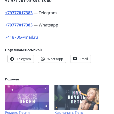
+7 977 701-73-83 с 13 00
+79777017383
— Telegram
+79777017383
— Whatsapp
7418706@mail.ru
Поделиться ссылкой:
Telegram
WhatsApp
Email
Похожее
Ремикс Песни
Как начать Петь