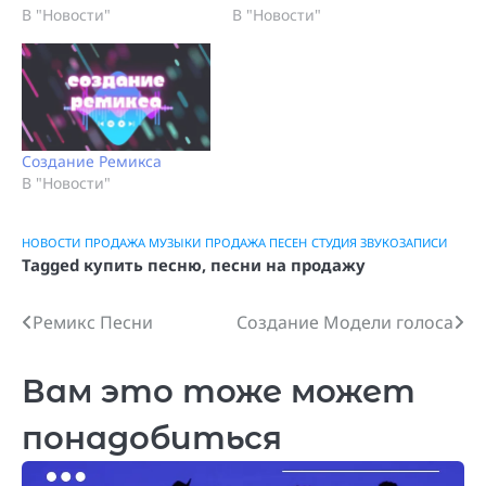
В "Новости"
В "Новости"
Создание Ремикса
В "Новости"
НОВОСТИ
ПРОДАЖА МУЗЫКИ
ПРОДАЖА ПЕСЕН
СТУДИЯ ЗВУКОЗАПИСИ
Tagged
купить песню
,
песни на продажу
Ремикс Песни
Создание Модели голоса
Навигация
по
Вам это тоже может
записям
понадобиться